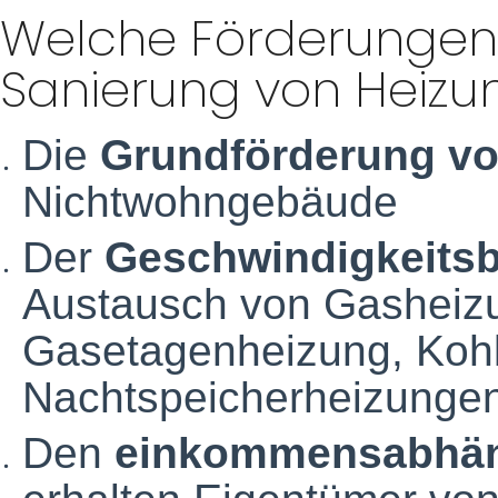
Welche Förderungen s
Sanierung von Heizu
Die
Grundförderung vo
Nichtwohngebäude
Der
Geschwindigkeits
Austausch von Gasheizu
Gasetagenheizung, Koh
Nachtspeicherheizunge
Den
einkommensabhän